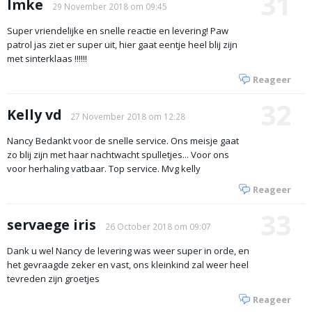
31
Imke
29 November 2018 om 09:45
Super vriendelijke en snelle reactie en levering! Paw
patrol jas ziet er super uit, hier gaat eentje heel blij zijn
met sinterklaas !!!!!!
Reageer
32
Kelly vd
27 November 2018 om 12:28
Nancy Bedankt voor de snelle service. Ons meisje gaat
zo blij zijn met haar nachtwacht spulletjes... Voor ons
voor herhaling vatbaar. Top service. Mvg kelly
Reageer
33
servaege iris
26 October 2018 om 09:07
Dank u wel Nancy de levering was weer super in orde, en
het gevraagde zeker en vast, ons kleinkind zal weer heel
tevreden zijn groetjes
Reageer