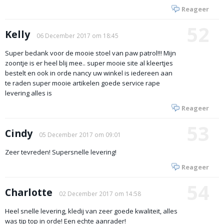
Reageer
52
Kelly
06 December 2017 om 18:45
Super bedank voor de mooie stoel van paw patrol!!! Mijn
zoontje is er heel blij mee.. super mooie site al kleertjes
bestelt en ook in orde nancy uw winkel is iedereen aan
te raden super mooie artikelen goede service rape
levering alles is
Reageer
53
Cindy
05 December 2017 om 09:01
Zeer tevreden! Supersnelle levering!
Reageer
54
Charlotte
02 December 2017 om 14:58
Heel snelle levering, kledij van zeer goede kwaliteit, alles
was tip top in orde! Een echte aanrader!