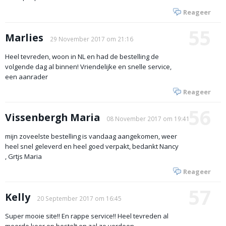
Reageer
55
Marlies
29 November 2017 om 21:16
Heel tevreden, woon in NL en had de bestelling de
volgende dag al binnen! Vriendelijke en snelle service,
een aanrader
Reageer
56
Vissenbergh Maria
08 November 2017 om 19:41
mijn zoveelste bestelling is vandaag aangekomen, weer
heel snel geleverd en heel goed verpakt, bedankt Nancy
, Grtjs Maria
Reageer
57
Kelly
20 September 2017 om 16:45
Super mooie site!! En rappe service!! Heel tevreden al