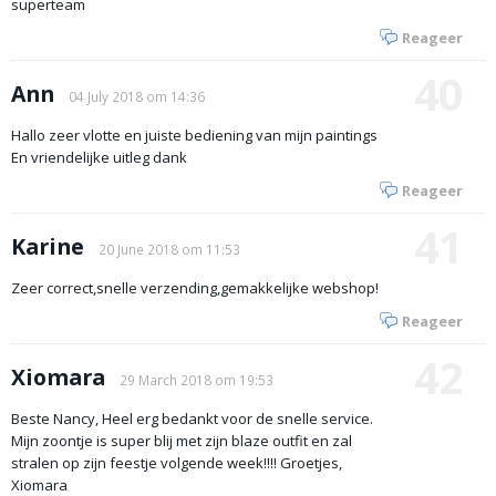
superteam
Reageer
40
Ann
04 July 2018 om 14:36
Hallo zeer vlotte en juiste bediening van mijn paintings
En vriendelijke uitleg dank
Reageer
41
Karine
20 June 2018 om 11:53
Zeer correct,snelle verzending,gemakkelijke webshop!
Reageer
42
Xiomara
29 March 2018 om 19:53
Beste Nancy, Heel erg bedankt voor de snelle service.
Mijn zoontje is super blij met zijn blaze outfit en zal
stralen op zijn feestje volgende week!!!! Groetjes,
Xiomara