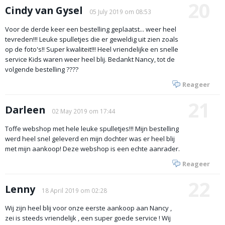
20
Cindy van Gysel
05 July 2019 om 08:53
Voor de derde keer een bestelling geplaatst... weer heel
tevreden!!! Leuke spulletjes die er geweldig uit zien zoals
op de foto's!! Super kwaliteit!!! Heel vriendelijke en snelle
service Kids waren weer heel blij. Bedankt Nancy, tot de
volgende bestelling ????
Reageer
21
Darleen
02 May 2019 om 17:44
Toffe webshop met hele leuke spulletjes!!! Mijn bestelling
werd heel snel geleverd en mijn dochter was er heel blij
met mijn aankoop! Deze webshop is een echte aanrader.
Reageer
22
Lenny
18 April 2019 om 02:28
Wij zijn heel blij voor onze eerste aankoop aan Nancy ,
zei is steeds vriendelijk , een super goede service ! Wij