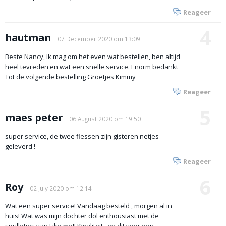
Reageer
4
hautman
07 December 2020 om 13:09
Beste Nancy, Ik mag om het even wat bestellen, ben altijd
heel tevreden en wat een snelle service. Enorm bedankt
Tot de volgende bestelling Groetjes Kimmy
Reageer
5
maes peter
06 August 2020 om 19:50
super service, de twee flessen zijn gisteren netjes
geleverd !
Reageer
6
Roy
02 July 2020 om 12:14
Wat een super service! Vandaag besteld , morgen al in
huis! Wat was mijn dochter dol enthousiast met de