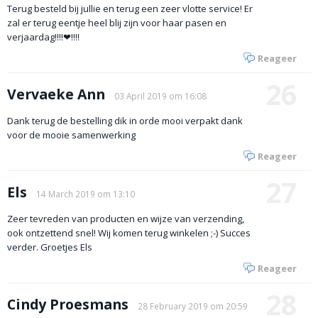
Terug besteld bij jullie en terug een zeer vlotte service! Er
zal er terug eentje heel blij zijn voor haar pasen en
verjaardag!!!!❤!!!!
Reageer
26
Vervaeke Ann
03 April 2019 om 16:08
Dank terug de bestelling dik in orde mooi verpakt dank
voor de mooie samenwerking
Reageer
27
Els
14 March 2019 om 13:10
Zeer tevreden van producten en wijze van verzending,
ook ontzettend snel! Wij komen terug winkelen ;-) Succes
verder. Groetjes Els
Reageer
28
Cindy Proesmans
28 February 2019 om 20:59