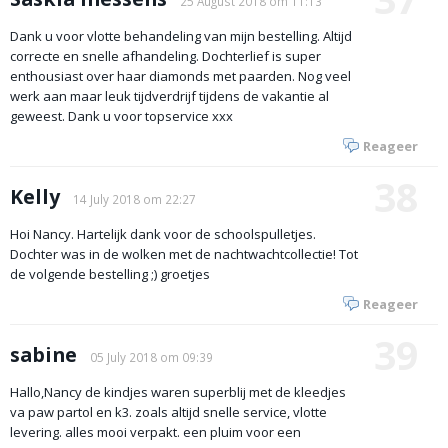
25 August 2018 om 11:13
Dank u voor vlotte behandeling van mijn bestelling. Altijd
correcte en snelle afhandeling. Dochterlief is super
enthousiast over haar diamonds met paarden. Nog veel
werk aan maar leuk tijdverdrijf tijdens de vakantie al
geweest. Dank u voor topservice xxx
Reageer
38
Kelly
14 July 2018 om 22:27
Hoi Nancy. Hartelijk dank voor de schoolspulletjes.
Dochter was in de wolken met de nachtwachtcollectie! Tot
de volgende bestelling ;) groetjes
Reageer
39
sabine
05 July 2018 om 09:39
Hallo,Nancy de kindjes waren superblij met de kleedjes
va paw partol en k3. zoals altijd snelle service, vlotte
levering. alles mooi verpakt. een pluim voor een