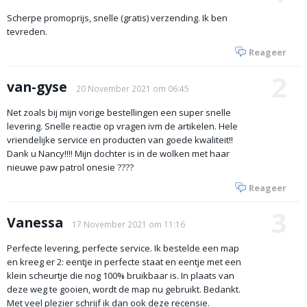
Scherpe promoprijs, snelle (gratis) verzending. Ik ben
tevreden.
Reageer
2
van-gyse
20 November 2021 om 06:45
Net zoals bij mijn vorige bestellingen een super snelle
levering. Snelle reactie op vragen ivm de artikelen. Hele
vriendelijke service en producten van goede kwaliteit!!
Dank u Nancy!!!! Mijn dochter is in de wolken met haar
nieuwe paw patrol onesie ????
Reageer
3
Vanessa
17 November 2021 om 11:16
Perfecte levering, perfecte service. Ik bestelde een map
en kreeg er 2: eentje in perfecte staat en eentje met een
klein scheurtje die nog 100% bruikbaar is. In plaats van
deze weg te gooien, wordt de map nu gebruikt. Bedankt.
Met veel plezier schrijf ik dan ook deze recensie.