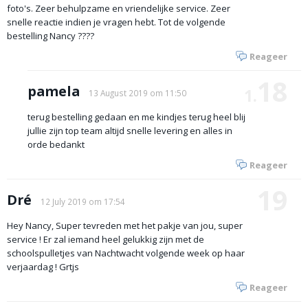
foto's. Zeer behulpzame en vriendelijke service. Zeer
snelle reactie indien je vragen hebt. Tot de volgende
bestelling Nancy ????
Reageer
18
pamela
1.
13 August 2019 om 11:50
terug bestelling gedaan en me kindjes terug heel blij
jullie zijn top team altijd snelle levering en alles in
orde bedankt
Reageer
19
Dré
12 July 2019 om 17:54
Hey Nancy, Super tevreden met het pakje van jou, super
service ! Er zal iemand heel gelukkig zijn met de
schoolspulletjes van Nachtwacht volgende week op haar
verjaardag ! Grtjs
Reageer