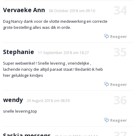
34
Vervaeke Ann
06 October 2018 om 09:10
Dag Nancy dank voor de vlotte medewerking en correcte
grote bestelling alles was dik in orde.
Reageer
35
Stephanie
11 September 2018 om 18:27
Super webwinkel ! Snelle levering , vriendelijke ,
lachende nancy die altijd paraat staat ! Bedankt ik heb
hier gelukkige kindjes
Reageer
36
wendy
29 August 2018 om 08:59
snelle levering,top
Reageer
37
Saskia messens