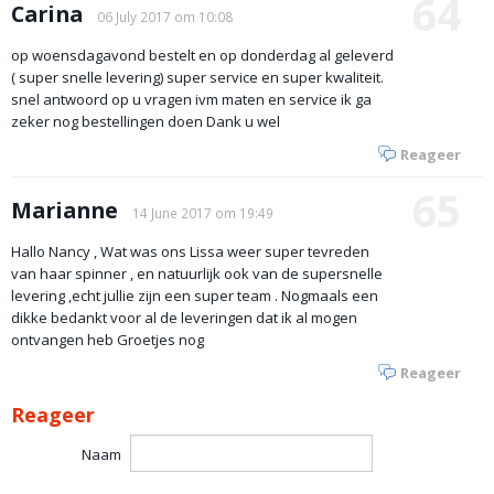
64
Carina
06 July 2017 om 10:08
op woensdagavond bestelt en op donderdag al geleverd
( super snelle levering) super service en super kwaliteit.
snel antwoord op u vragen ivm maten en service ik ga
zeker nog bestellingen doen Dank u wel
Reageer
65
Marianne
14 June 2017 om 19:49
Hallo Nancy , Wat was ons Lissa weer super tevreden
van haar spinner , en natuurlijk ook van de supersnelle
levering ,echt jullie zijn een super team . Nogmaals een
dikke bedankt voor al de leveringen dat ik al mogen
ontvangen heb Groetjes nog
Reageer
Reageer
Naam