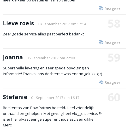
meerde keer op bestelt en zal zo verdoen
Reageer
58
Lieve roels
18 September 2017 om 17:14
Zeer goede service alles past perfect bedankt
Reageer
59
Joanna
06 September 2017 om 22:09
Supersnelle levering en zeer goede opvolging en
informatie! Thanks, ons dochtertje was enorm gelukkig! :)
Reageer
60
Stefanie
01 September 2017 om 16:17
Boekentas van Paw Patrow besteld. Heel vriendelijk
onthaald en geholpen. Met gevolg heel vlugge service. Er
is er hier alvast eentje super enthousiast. Een dikke
Merci.