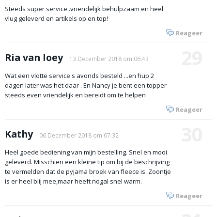
Steeds super service..vriendelijk behulpzaam en heel
vlug geleverd en artikels op en top!
Reageer
29
Ria van loey
13 December 2018 om 06:43
Wat een vlotte service s avonds besteld ...en hup 2
dagen later was het daar . En Nancy je bent een topper
steeds even vriendelijk en bereidt om te helpen
Reageer
30
Kathy
06 December 2018 om 07:32
Heel goede bediening van mijn bestelling. Snel en mooi
geleverd. Misschien een kleine tip om bij de beschrijving
te vermelden dat de pyjama broek van fleece is. Zoontje
is er heel blij mee,maar heeft nogal snel warm.
Reageer