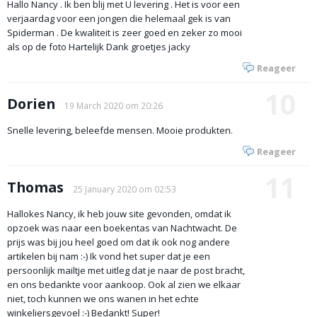
Hallo Nancy . Ik ben blij met U levering . Het is voor een
verjaardag voor een jongen die helemaal gek is van
Spiderman . De kwaliteit is zeer goed en zeker zo mooi
als op de foto Hartelijk Dank groetjes jacky
Reageer
10
Dorien
19 March 2020 om 20:26
Snelle levering, beleefde mensen. Mooie produkten.
Reageer
11
Thomas
25 January 2020 om 02:53
Hallokes Nancy, ik heb jouw site gevonden, omdat ik
opzoek was naar een boekentas van Nachtwacht. De
prijs was bij jou heel goed om dat ik ook nog andere
artikelen bij nam :-) Ik vond het super dat je een
persoonlijk mailtje met uitleg dat je naar de post bracht,
en ons bedankte voor aankoop. Ook al zien we elkaar
niet, toch kunnen we ons wanen in het echte
winkeliersgevoel :-) Bedankt! Super!