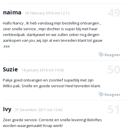
49
naima
05 February 2018 om 12:12
Hallo Nancy , Ik heb vandaag mijn bestelling ontvangen ,
zeer snelle service , mijn dochter is super blij met haar
verkleedpak .dankjewel en we zullen zeker nog dingen
aankopen van jou ,wij zijn al een tevreden klant tot gauw
.xxx
Reageer
50
Suzie
18 January 2018 om 19:06
Pakje goed ontvangen en zoonlief superblij met zijn
Wilko pak. Snelle en goede service! Heel tevreden klant.
Reageer
51
Ivy
21 December 2017 om 12:40
Zeer goede service. Correcte en snelle levering! Beloftes
worden waargemaakt! Knap werk!