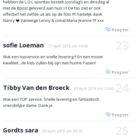
hebben de L.O.L sporttas bestelt (zondag’s en dinsdag al
met de Bpost geleverd aan huis ) !! De tas ziet er ook
effectief het zelfde uit als op de foto !!!! hartelijk dank
Nancy ❤️ Vanwege Lenny & (oma) Maria-Jeanne !!!! xxx
Reageer
23
sofie Loeman
17 April 2019 om 18:04
Wat een topservice en snelle levering !! En een mooie
kwaliteit , de kids zullen blij zijn met hunne Pasen!
Reageer
24
Tibby Van den Broeck
10 April 2019 om 12:40
Wat een TOP service. Snelle levering en fantastisch
vriendelijke dame. Dank je
Reageer
25
Gordts sara
05 April 2019 om 09:30