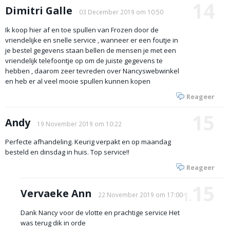
14
Dimitri Galle
03 December 2019 om 10:50
Ik koop hier af en toe spullen van Frozen door de
vriendelijke en snelle service , wanneer er een foutje in
je bestel gegevens staan bellen de mensen je met een
vriendelijk telefoontje op om de juiste gegevens te
hebben , daarom zeer tevreden over Nancyswebwinkel
en heb er al veel mooie spullen kunnen kopen
Reageer
15
Andy
19 November 2019 om 10:22
Perfecte afhandeling. Keurig verpakt en op maandag
besteld en dinsdag in huis. Top service!!
Reageer
15
Vervaeke Ann
1.
22 November 2019 om 17:00
Dank Nancy voor de vlotte en prachtige service Het
was terug dik in orde