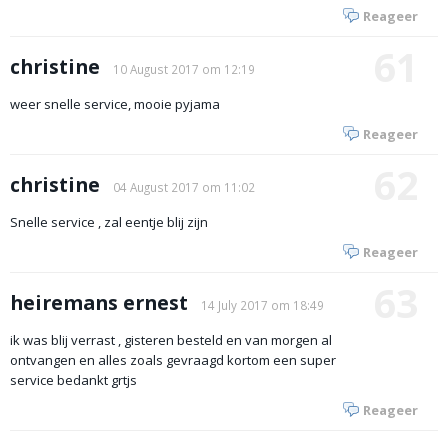
Reageer
61
christine
10 August 2017 om 12:19
weer snelle service, mooie pyjama
Reageer
62
christine
04 August 2017 om 11:02
Snelle service , zal eentje blij zijn
Reageer
63
heiremans ernest
14 July 2017 om 18:49
ik was blij verrast , gisteren besteld en van morgen al
ontvangen en alles zoals gevraagd kortom een super
service bedankt grtjs
Reageer