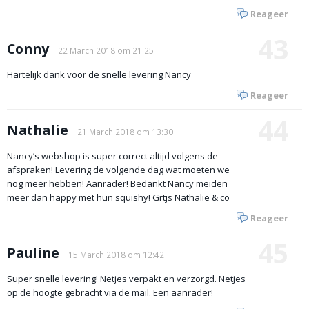
Reageer
43
Conny
22 March 2018 om 21:25
Hartelijk dank voor de snelle levering Nancy
Reageer
44
Nathalie
21 March 2018 om 13:30
Nancy’s webshop is super correct altijd volgens de
afspraken! Levering de volgende dag wat moeten we
nog meer hebben! Aanrader! Bedankt Nancy meiden
meer dan happy met hun squishy! Grtjs Nathalie & co
Reageer
45
Pauline
15 March 2018 om 12:42
Super snelle levering! Netjes verpakt en verzorgd. Netjes
op de hoogte gebracht via de mail. Een aanrader!