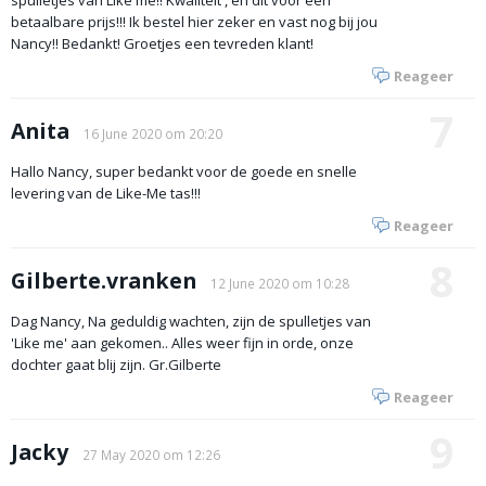
spulletjes van Like me!! Kwaliteit , en dit voor een
betaalbare prijs!!! Ik bestel hier zeker en vast nog bij jou
Nancy!! Bedankt! Groetjes een tevreden klant!
Reageer
7
Anita
16 June 2020 om 20:20
Hallo Nancy, super bedankt voor de goede en snelle
levering van de Like-Me tas!!!
Reageer
8
Gilberte.vranken
12 June 2020 om 10:28
Dag Nancy, Na geduldig wachten, zijn de spulletjes van
'Like me' aan gekomen.. Alles weer fijn in orde, onze
dochter gaat blij zijn. Gr.Gilberte
Reageer
9
Jacky
27 May 2020 om 12:26