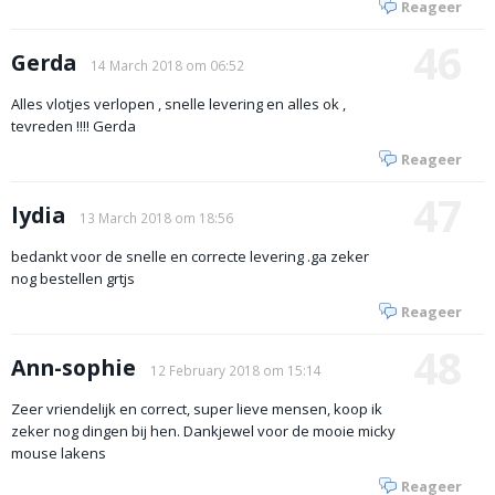
Reageer
46
Gerda
14 March 2018 om 06:52
Alles vlotjes verlopen , snelle levering en alles ok ,
tevreden !!!! Gerda
Reageer
47
lydia
13 March 2018 om 18:56
bedankt voor de snelle en correcte levering .ga zeker
nog bestellen grtjs
Reageer
48
Ann-sophie
12 February 2018 om 15:14
Zeer vriendelijk en correct, super lieve mensen, koop ik
zeker nog dingen bij hen. Dankjewel voor de mooie micky
mouse lakens
Reageer