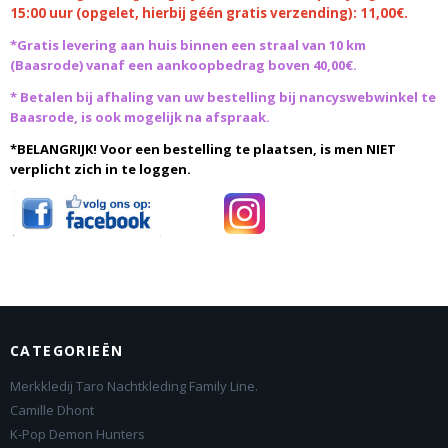
15:00 uur (opgelet, hierbij géén gratis verzending): 11,00€.
*Gratis levering aan huis binnen een straal van 10 km
(Baasrode)
vanaf een aankoopbedrag boven 40,00€.
* Betalen bij afhaling van uw bestelling bij nancyswebwinkel te
Baasrode, is ook mogelijk na afspraak.
*BELANGRIJK! Voor een bestelling te plaatsen, is men NIET
verplicht zich in te loggen.
CATEGORIEËN
Merkkledij Taro Nachtkleding Family Line.
Camille Dhont
K-Pop Demon Hunters