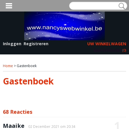
MILY LINE.
Inloggen
Registreren
UW WINKELWAGEN
Geen producten
(0)
Home
> Gastenboek
Gastenboek
68 Reacties
1
Maaike
02 December 2021 om 20:34