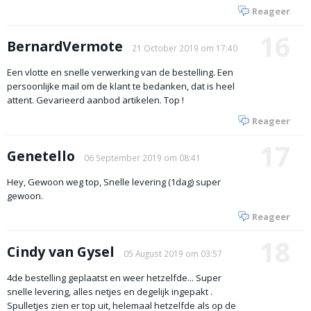
Reageer
16
BernardVermote
21 October 2019 om 17:40
Een vlotte en snelle verwerking van de bestelling. Een
persoonlijke mail om de klant te bedanken, dat is heel
attent. Gevarieerd aanbod artikelen. Top !
Reageer
17
Genetello
06 September 2019 om 08:41
Hey, Gewoon weg top, Snelle levering (1dag) super
gewoon.
Reageer
18
Cindy van Gysel
05 August 2019 om 03:57
4de bestelling geplaatst en weer hetzelfde... Super
snelle levering, alles netjes en degelijk ingepakt .
Spulletjes zien er top uit, helemaal hetzelfde als op de