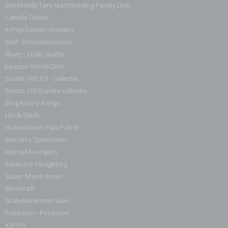
Merkkledij Taro Nachtkleding Family Line.
Camille Dhont
K-Pop Demon Hunters
M&P Schoudertassen
Bluey - Ludo Studio
Jurassic World Dino
Studio 100: K3 - collectie
Studio 100 Bumba collectie.
Bing Bunny Konijn
Lilo & Stitch
Nickelodeon Paw Patrol
Marvel's Spiderman
Marvel Avengers
Sonic the Hedgehog
Super Mario Bross
Minecraft
Brandweerman Sam
Pokemon - Pokémon
KAPPA