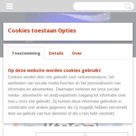
MILY LINE.
Cookies toestaan Opties
Inloggen
Registreren
UW WINKELWAGEN
Geen producten
(0)
Toestemming
Details
Over
Home
>
K-Pop Demon Hunters
>
K-Pop Demon Hunters T-shirt - XS - S - M
Op deze website worden cookies gebruikt
Cookies worden door ons gebruikt voor verkeersanalyse, het
aanbieden van sociale media-functies en het personaliseren van
informatie en advertenties. Daarnaast verlenen we onze sociale
media-, advertentie- en analysepartners toegang tot informatie over
hoe u onze site gebruikt. Zij kunnen deze informatie gebruiken in
combinatie met andere gegevens die zij mogelijk hebben verzameld
door uw gebruik van hun diensten of die u hen hebt verstrekt.