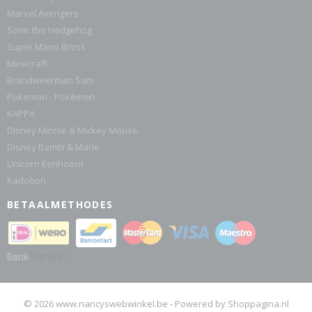
Marvel Avengers
Sonic the Hedgehog
Super Mario Bross
Minecraft
Brandweerman Sam
Pokemon - Pokémon
KAPPA
Disney Minnie & Mickey Mouse.
Disney Bambi & Marie
Unicorn Eenhoorn
Kadobon
BETAALMETHODES
© 2026 www.nancyswebwinkel.be - Powered by Shoppagina.nl