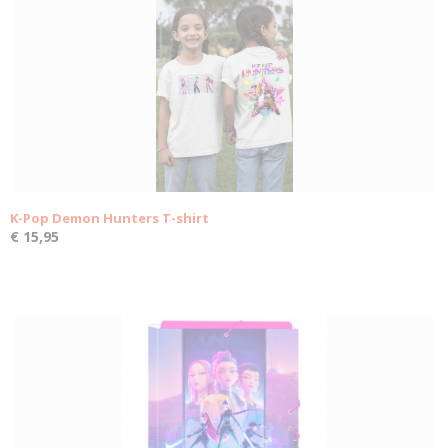
K-Pop Demon Hunters T-shirt
€ 15,95