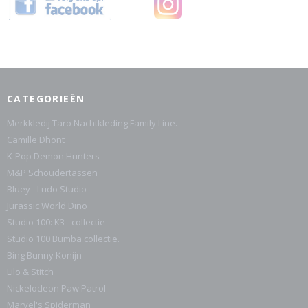
CATEGORIEËN
Merkkledij Taro Nachtkleding Family Line.
Camille Dhont
K-Pop Demon Hunters
M&P Schoudertassen
Bluey - Ludo Studio
Jurassic World Dino
Studio 100: K3 - collectie
Studio 100 Bumba collectie.
Bing Bunny Konijn
Lilo & Stitch
Nickelodeon Paw Patrol
Marvel's Spiderman