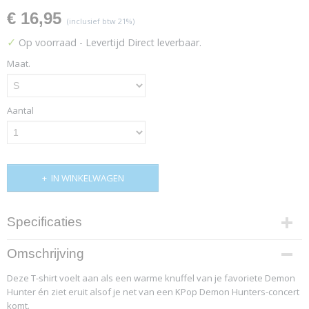
€ 16,95
(inclusief btw 21%)
✓
Op voorraad
- Levertijd Direct leverbaar.
Maat.
Aantal
IN WINKELWAGEN
Specificaties
Productcode
Omschrijving
4823-12269
Deze T-shirt voelt aan als een warme knuffel van je favoriete Demon
Hunter én ziet eruit alsof je net van een KPop Demon Hunters-concert
komt.