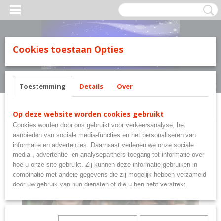
MILY LINE.
Cookies toestaan Opties
Inloggen
Registreren
UW WINKELWAGEN
Geen producten
(0)
Toestemming
Details
Over
Home
>
K-Pop Demon Hunters
>
K-Pop Demon Hunters T-shirt
Op deze website worden cookies gebruikt
Cookies worden door ons gebruikt voor verkeersanalyse, het
aanbieden van sociale media-functies en het personaliseren van
informatie en advertenties. Daarnaast verlenen we onze sociale
media-, advertentie- en analysepartners toegang tot informatie over
hoe u onze site gebruikt. Zij kunnen deze informatie gebruiken in
combinatie met andere gegevens die zij mogelijk hebben verzameld
door uw gebruik van hun diensten of die u hen hebt verstrekt.