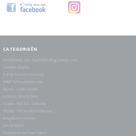
CATEGORIEËN
Merkkledij Taro Nachtkleding Family Line.
Camille Dhont
K-Pop Demon Hunters
M&P Schoudertassen
Bluey - Ludo Studio
Jurassic World Dino
Studio 100: K3 - collectie
Studio 100 Bumba collectie.
Bing Bunny Konijn
Lilo & Stitch
Nickelodeon Paw Patrol