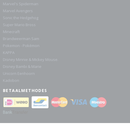
Marvel's Spiderman
Marvel Avengers
Sonic the Hedgehog
Super Mario Bross
Minecraft
Brandweerman Sam
Pokemon - Pokémon
KAPPA
Disney Minnie & Mickey Mouse.
Disney Bambi & Marie
Unicorn Eenhoorn
Kadobon
BETAALMETHODES