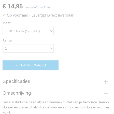
€ 14,95
(inclusief btw 21%)
✓
Op voorraad
- Levertijd Direct leverbaar.
Maat.
Aantal
IN WINKELWAGEN
Specificaties
Productcode
Omschrijving
4828-12287
Deze T-shirt voelt aan als een warme knuffel van je favoriete Demon
Hunter én ziet eruit alsof je net van een KPop Demon Hunters-concert
komt.