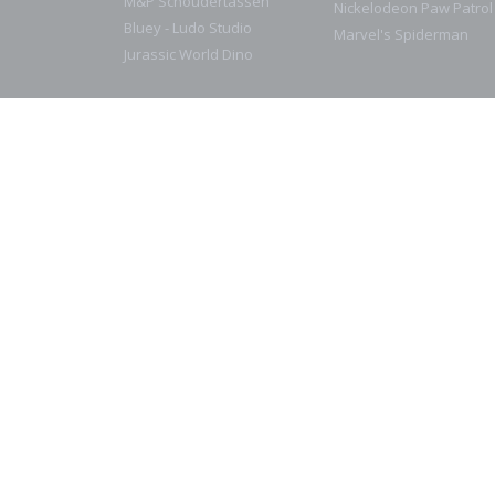
M&P Schoudertassen
Nickelodeon Paw Patrol
Bluey - Ludo Studio
Marvel's Spiderman
Jurassic World Dino