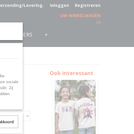
erzending/Levering.
Inloggen
Registreren
UW WINKELWAGEN
Geen producten
(0)
ON HUNTERS
+
hirt
Ook interessant
ia-
nze sociale
ikt. Zij
hebben
akkoord