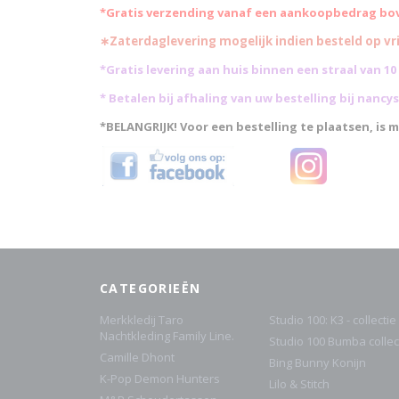
*Gratis verzending vanaf een aankoopbedrag boven
∗Zaterdaglevering mogelijk indien besteld op vrij
*Gratis levering aan huis binnen een straal van 1
* Betalen bij afhaling van uw bestelling bij nanc
*BELANGRIJK! Voor een bestelling te plaatsen, is m
CATEGORIEËN
Merkkledij Taro
Studio 100: K3 - collectie
Nachtkleding Family Line.
Studio 100 Bumba collect
Camille Dhont
Bing Bunny Konijn
K-Pop Demon Hunters
Lilo & Stitch