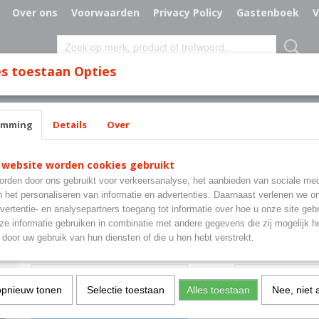
Over ons
Voorwaarden
Privacy Policy
Gastenboek
V
s toestaan Opties
MILY LINE.
CAMILLE DHONT
K-POP DEM
emming
Details
Over
irt
 website worden cookies gebruikt
K-Pop Demon Hunters T-s
rden door ons gebruikt voor verkeersanalyse, het aanbieden van sociale med
n het personaliseren van informatie en advertenties. Daarnaast verlenen we o
€ 15,95
vertentie- en analysepartners toegang tot informatie over hoe u onze site gebru
(inclusief btw 21%)
e informatie gebruiken in combinatie met andere gegevens die zij mogelijk 
✓
Op voorraad
- Levertijd Direct leverbaar.
door uw gebruik van hun diensten of die u hen hebt verstrekt.
Maat.
Aantal
opnieuw tonen
Selectie toestaan
Alles toestaan
Nee, niet 