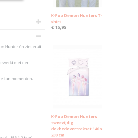
K-Pop Demon Hunters T-
shirt
€ 15,95
n Hunter én ziet eruit
fgewerkt met een
l je fan-momenten.
K-Pop Demon Hunters
tweezijdig
dekbedovertrekset 140 x
200 cm
ar) - 158 (13 jaar).