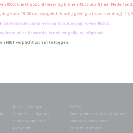
 99,00€. met post.nl (levering binnen 48.00 uur!!) naar Nederland
dag voor 15:00 uur (opgelet, hierbij géén gratis verzending): 11,0
0 km (Baasrode)
vanaf een aankoopbedrag boven 40,00€.
yswebwinkel te Baasrode, is ook mogelijk na afspraak.
en NIET verplicht zich in te loggen.
Marvel Avengers
KAPPA
ie.
Sonic the Hedgehog
Disney Minnie & Mickey Mouse.
Super Mario Bross
Disney Bambi & Marie
Minecraft
Unicorn Eenhoorn