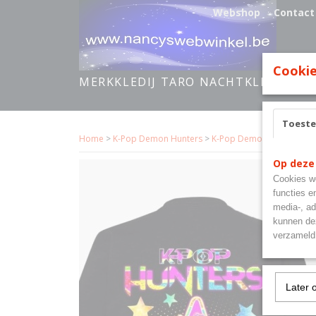
Webshop
Contact
Cookie
MERKKLEDIJ TARO NACHTKLEDING FA
Toest
Home
>
K-Pop Demon Hunters
>
K-Pop Demon Hunters T-sh
Op deze
Cookies wo
functies e
media-, ad
kunnen dez
verzameld 
Later 