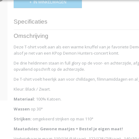
IN WINKELWAGEN
Specificaties
Productcode
4833-12313
Omschrijving
Bruto gewicht
0,20 Kg
Deze T-shirt voelt aan als een warme knuffel van je favoriete Demo
alsof je net van een KPop Demon Hunters-concert komt.
De drie heldinnen staan in full glory op de voor- en achterzijde, a
opvallend opschrift op de achterzijde.
De T-shirt voelt heerlijk aan voor chilldagen, filmnamiddagen en a
Kleur: Black / Zwart.
Materiaal:
100% Katoen.
Wassen
op 30°
Strijken:
omgekeerd strijken op max 110°
Maatadvies: Gewone maatjes = Bestel je eigen maat!
Verkrijgbaar in maat: 110/116 (5/6 jaar) - 122/128 (7/8 jaar) - 140 (10 ja