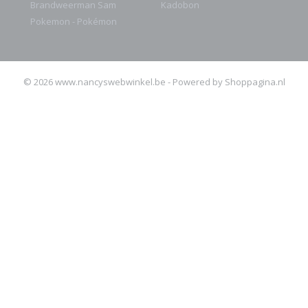
Brandweerman Sam
Kadobon
Pokemon - Pokémon
© 2026 www.nancyswebwinkel.be - Powered by Shoppagina.nl