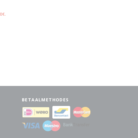
.
0€.
BETAALMETHODES