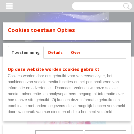
MILY LINE.
Cookies toestaan Opties
Inloggen
Registreren
UW WINKELWAGEN
Geen producten
(0)
Toestemming
Details
Over
Home
>
K-Pop Demon Hunters
>
K-Pop Demon Hunters Ducomentenmap
Op deze website worden cookies gebruikt
A4 - schoolmap.
Cookies worden door ons gebruikt voor verkeersanalyse, het
aanbieden van sociale media-functies en het personaliseren van
informatie en advertenties. Daarnaast verlenen we onze sociale
media-, advertentie- en analysepartners toegang tot informatie over
hoe u onze site gebruikt. Zij kunnen deze informatie gebruiken in
combinatie met andere gegevens die zij mogelijk hebben verzameld
door uw gebruik van hun diensten of die u hen hebt verstrekt.