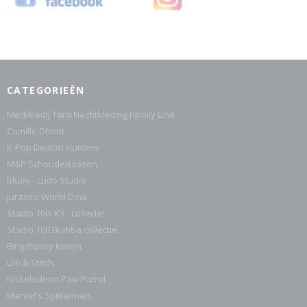
CATEGORIEËN
Merkkledij Taro Nachtkleding Family Line.
Camille Dhont
K-Pop Demon Hunters
M&P Schoudertassen
Bluey - Ludo Studio
Jurassic World Dino
Studio 100: K3 - collectie
Studio 100 Bumba collectie.
Bing Bunny Konijn
Lilo & Stitch
Nickelodeon Paw Patrol
Marvel's Spiderman