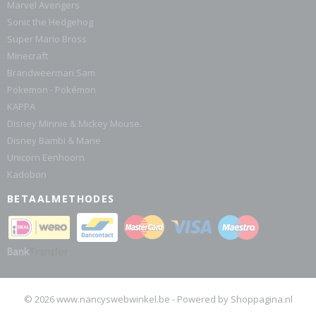
Marvel Avengers
Sonic the Hedgehog
Super Mario Bross
Minecraft
Brandweerman Sam
Pokemon - Pokémon
KAPPA
Disney Minnie & Mickey Mouse.
Disney Bambi & Marie
Unicorn Eenhoorn
Kadobon
BETAALMETHODES
© 2026 www.nancyswebwinkel.be - Powered by Shoppagina.nl