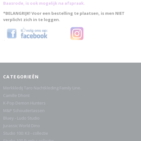
Baasrode, is ook mogelijk na afspraak.
*BELANGRIJK! Voor een bestelling te plaatsen, is men NIET
verplicht zich in te loggen.
CATEGORIEËN
Merkkledij Taro Nachtkleding Family Line.
Camille Dhont
K-Pop Demon Hunters
M&P Schoudertassen
Bluey - Ludo Studio
Jurassic World Dino
Studio 100: K3 - collectie
Studio 100 Bumba collectie.