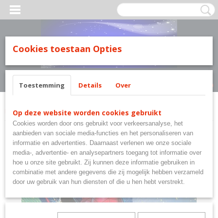
MILY LINE.
Cookies toestaan Opties
Inloggen
Registreren
UW WINKELWAGEN
Geen producten
(0)
Toestemming
Details
Over
Home
>
Marvel's Spiderman
>
Spiderman elastomap A4
Op deze website worden cookies gebruikt
Cookies worden door ons gebruikt voor verkeersanalyse, het
aanbieden van sociale media-functies en het personaliseren van
informatie en advertenties. Daarnaast verlenen we onze sociale
media-, advertentie- en analysepartners toegang tot informatie over
hoe u onze site gebruikt. Zij kunnen deze informatie gebruiken in
combinatie met andere gegevens die zij mogelijk hebben verzameld
door uw gebruik van hun diensten of die u hen hebt verstrekt.