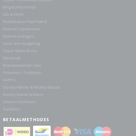
Bing Bunny Konijn
Lilo & Stitch
Nickelodeon Paw Patrol
Marvel's Spiderman
Marvel Avengers
Sonic the Hedgehog
Super Mario Bross
Minecraft
Brandweerman Sam
Pokemon - Pokémon
KAPPA
Disney Minnie & Mickey Mouse.
Disney Bambi & Marie
Unicorn Eenhoorn
Kadobon
BETAALMETHODES