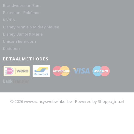
Brandweerman Sam
Pokemon - Pokémon
KAPPA
Disney Minnie & Mickey Mouse.
Disney Bambi & Marie
Unicorn Eenhoorn
Kadobon
BETAALMETHODES
© 2026 www.nancyswebwinkel.be - Powered by Shoppagina.nl