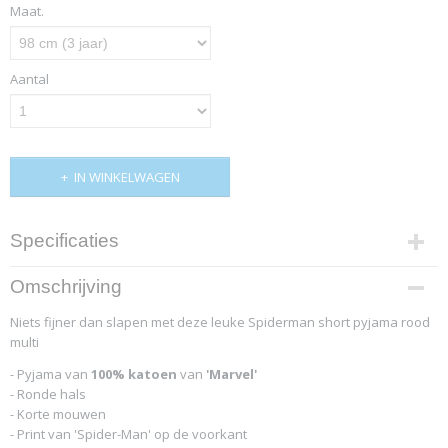
Maat.
Aantal
IN WINKELWAGEN
Specificaties
Productcode
Omschrijving
4789-12189
Niets fijner dan slapen met deze leuke Spiderman short pyjama rood
multi
- Pyjama van
100% katoen
van
'Marvel'
- Ronde hals
- Korte mouwen
- Print van 'Spider-Man' op de voorkant