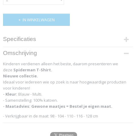
IN WINKELWAGEN
Specificaties
Productcode
Omschrijving
4795-12197
Kinderen verdienen alleen het beste, daarom presenteren we
deze
Spiderman T-Shirt.
Nieuwe collectie.
Ideaal voor iedereen wie op zoek is naar hoogwaardige producten
voor kinderen!
- Kleur:
Blauw - Multi.
- Samenstelling: 100% katoen.
- Maatadvies: Gewone maatjes = Bestel je eigen maat.
- Verkrijgbaar in de maat: 98 - 104 - 110 - 116 - 128 cm