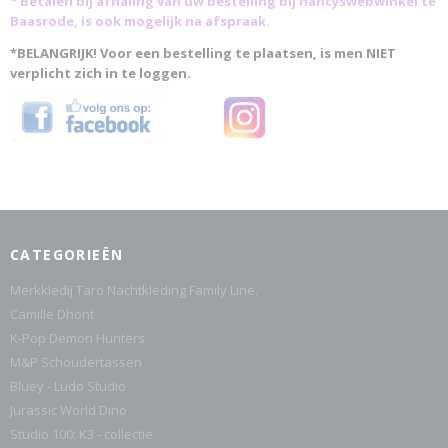
* Betalen bij afhaling van uw bestelling bij nancyswebwinkel te
Baasrode, is ook mogelijk na afspraak.
*BELANGRIJK! Voor een bestelling te plaatsen, is men NIET
verplicht zich in te loggen.
CATEGORIEËN
Merkkledij Taro Nachtkleding Family Line.
Camille Dhont
K-Pop Demon Hunters
M&P Schoudertassen
Bluey - Ludo Studio
Jurassic World Dino
Studio 100: K3 - collectie