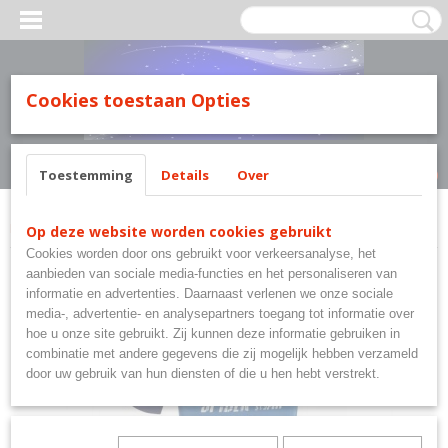
MILY LINE.
Cookies toestaan Opties
Inloggen
Registreren
UW WINKELWAGEN
Geen producten
(0)
Toestemming
Details
Over
Home
>
Marvel's Spiderman
>
Spiderman Marvel T-shirt. Blauw multi
Op deze website worden cookies gebruikt
Cookies worden door ons gebruikt voor verkeersanalyse, het
aanbieden van sociale media-functies en het personaliseren van
informatie en advertenties. Daarnaast verlenen we onze sociale
media-, advertentie- en analysepartners toegang tot informatie over
hoe u onze site gebruikt. Zij kunnen deze informatie gebruiken in
combinatie met andere gegevens die zij mogelijk hebben verzameld
door uw gebruik van hun diensten of die u hen hebt verstrekt.