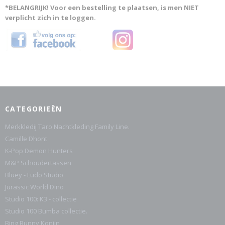
*BELANGRIJK! Voor een bestelling te plaatsen, is men NIET
verplicht zich in te loggen.
CATEGORIEËN
Merkkledij Taro Nachtkleding Family Line.
Camille Dhont
K-Pop Demon Hunters
M&P Schoudertassen
Bluey - Ludo Studio
Jurassic World Dino
Studio 100: K3 - collectie
Studio 100 Bumba collectie.
Bing Bunny Konijn