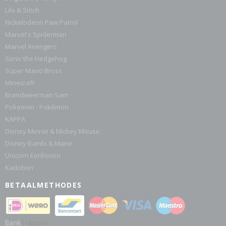
Lilo & Stitch
Nickelodeon Paw Patrol
Marvel's Spiderman
Marvel Avengers
Sonic the Hedgehog
Super Mario Bross
Minecraft
Brandweerman Sam
Pokemon - Pokémon
KAPPA
Disney Minnie & Mickey Mouse.
Disney Bambi & Marie
Unicorn Eenhoorn
Kadobon
BETAALMETHODES