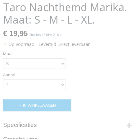
Taro Nachthemd Marika.
Maat: S - M - L - XL.
€ 19,95
(inclusief btw 21%)
✓
Op voorraad
- Levertijd Direct leverbaar.
Maat
Aantal
IN WINKELWAGEN
Specificaties
Productcode