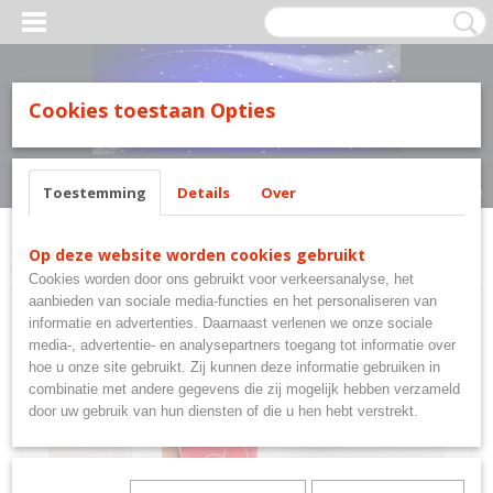
MILY LINE.
Cookies toestaan Opties
Inloggen
Registreren
UW WINKELWAGEN
Geen producten
(0)
Toestemming
Details
Over
Home
>
Merkkledij Taro Nachtkleding Family Line.
>
Taro Nachthemd
Op deze website worden cookies gebruikt
Marika. Maat: S - M - L - XL.
Cookies worden door ons gebruikt voor verkeersanalyse, het
aanbieden van sociale media-functies en het personaliseren van
informatie en advertenties. Daarnaast verlenen we onze sociale
media-, advertentie- en analysepartners toegang tot informatie over
hoe u onze site gebruikt. Zij kunnen deze informatie gebruiken in
combinatie met andere gegevens die zij mogelijk hebben verzameld
door uw gebruik van hun diensten of die u hen hebt verstrekt.