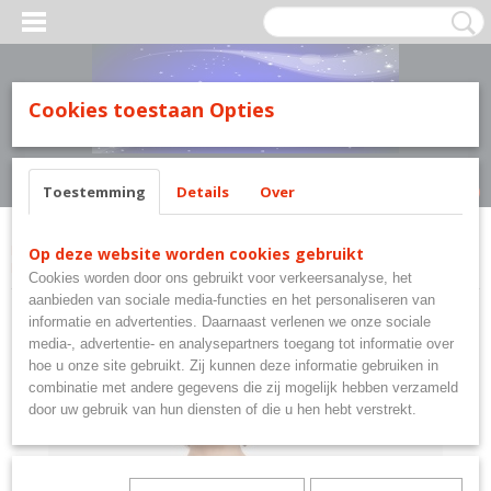
MILY LINE.
Cookies toestaan Opties
Inloggen
Registreren
UW WINKELWAGEN
Geen producten
(0)
Toestemming
Details
Over
Home
>
Merkkledij Taro Nachtkleding Family Line.
>
Taro Pyjama Jacob.
Op deze website worden cookies gebruikt
Maat: 146 tot 158.
Cookies worden door ons gebruikt voor verkeersanalyse, het
aanbieden van sociale media-functies en het personaliseren van
informatie en advertenties. Daarnaast verlenen we onze sociale
media-, advertentie- en analysepartners toegang tot informatie over
hoe u onze site gebruikt. Zij kunnen deze informatie gebruiken in
combinatie met andere gegevens die zij mogelijk hebben verzameld
door uw gebruik van hun diensten of die u hen hebt verstrekt.