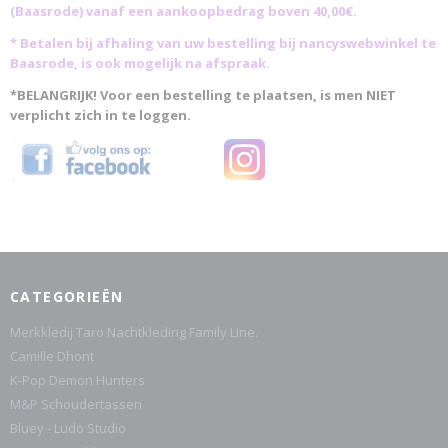
(Baasrode)
vanaf een aankoopbedrag boven 40,00€.
* Betalen bij afhaling van uw bestelling bij nancyswebwinkel te
Baasrode, is ook mogelijk na afspraak.
*BELANGRIJK! Voor een bestelling te plaatsen, is men NIET
verplicht zich in te loggen.
CATEGORIEËN
Merkkledij Taro Nachtkleding Family Line.
Camille Dhont
K-Pop Demon Hunters
M&P Schoudertassen
Bluey - Ludo Studio