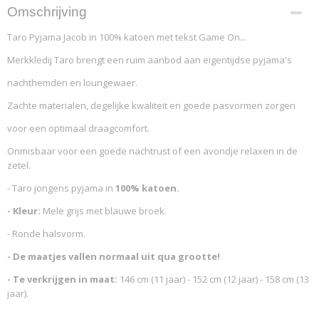
Productcode
Omschrijving
4208-10586
Taro Pyjama Jacob in 100% katoen met tekst Game On...
Merkkledij Taro brengt een ruim aanbod aan eigentijdse pyjama's
nachthemden en loungewaer.
Zachte materialen, degelijke kwaliteit en goede pasvormen zorgen
voor een optimaal draagcomfort.
Onmisbaar voor een goede nachtrust of een avondje relaxen in de
zetel.
- Taro jongens pyjama in
100% katoen.
- Kleur:
Mele grijs met blauwe broek.
- Ronde halsvorm.
- De maatjes vallen normaal uit qua grootte!
- Te verkrijgen in maat:
146 cm (11 jaar) - 152 cm (12 jaar) - 158 cm (13
jaar).