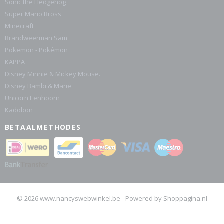
Sonic the Hedgehog
Super Mario Bross
Minecraft
Brandweerman Sam
Pokemon - Pokémon
KAPPA
Disney Minnie & Mickey Mouse.
Disney Bambi & Marie
Unicorn Eenhoorn
Kadobon
BETAALMETHODES
© 2026 www.nancyswebwinkel.be - Powered by Shoppagina.nl