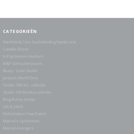
CATEGORIEËN
Merkkledij Taro Nachtkleding Family Line.
Camille Dhont
K-Pop Demon Hunters
M&P Schoudertassen
Bluey - Ludo Studio
Jurassic World Dino
Studio 100: K3 - collectie
Studio 100 Bumba collectie.
Bing Bunny Konijn
Lilo & Stitch
Nickelodeon Paw Patrol
Marvel's Spiderman
Marvel Avengers