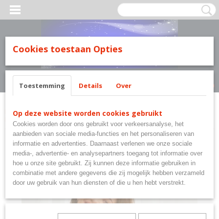
MILY LINE.
Cookies toestaan Opties
Inloggen
Registreren
UW WINKELWAGEN
Geen producten
(0)
Toestemming
Details
Over
Home
>
Merkkledij Taro Nachtkleding Family Line.
>
Taro Pyjama Sarah.
Op deze website worden cookies gebruikt
Maat: S - M - L - XL
Cookies worden door ons gebruikt voor verkeersanalyse, het
aanbieden van sociale media-functies en het personaliseren van
informatie en advertenties. Daarnaast verlenen we onze sociale
media-, advertentie- en analysepartners toegang tot informatie over
hoe u onze site gebruikt. Zij kunnen deze informatie gebruiken in
combinatie met andere gegevens die zij mogelijk hebben verzameld
door uw gebruik van hun diensten of die u hen hebt verstrekt.