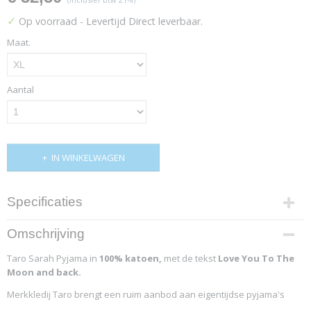
✓
Op voorraad
- Levertijd Direct leverbaar.
Maat.
Aantal
IN WINKELWAGEN
Specificaties
Productcode
Omschrijving
4221-10630
Taro Sarah Pyjama in
100% katoen,
met de tekst
Love You To The
Moon and back.
Merkkledij Taro brengt een ruim aanbod aan eigentijdse pyjama's