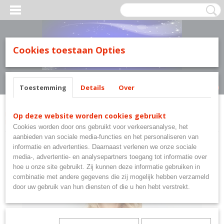
MILY LINE.
Cookies toestaan Opties
Inloggen
Registreren
UW WINKELWAGEN
Geen producten
(0)
Toestemming
Details
Over
Home
>
Merkkledij Taro Nachtkleding Family Line.
>
Taro Short Pyjama Lexi
Op deze website worden cookies gebruikt
Maat M - L - XL.
Cookies worden door ons gebruikt voor verkeersanalyse, het
aanbieden van sociale media-functies en het personaliseren van
informatie en advertenties. Daarnaast verlenen we onze sociale
media-, advertentie- en analysepartners toegang tot informatie over
hoe u onze site gebruikt. Zij kunnen deze informatie gebruiken in
combinatie met andere gegevens die zij mogelijk hebben verzameld
door uw gebruik van hun diensten of die u hen hebt verstrekt.