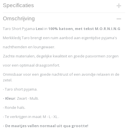
Specificaties
Productcode
Omschrijving
4508-11562
Taro Short Pyjama
Lexi
in
100% katoen, met tekst M.O.R.N.I.N.G
Merkkledij Taro brengt een ruim aanbod aan eigentijdse pyjama's
nachthemden en loungewaer.
Zachte materialen, degelijke kwaliteit en goede pasvormen zorgen
voor een optimaal draagcomfort.
Onmisbaar voor een goede nachtrust of een avondje relaxen in de
zetel.
- Taro short pyjama.
- Kleur
: Zwart - Multi.
- Ronde hals.
- Te verkrijgen in maat: M - L - XL .
- De maatjes vallen normaal uit qua grootte!