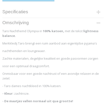
Specificaties
Productcode
Omschrijving
4579-11730
Taro Nachthemd Olympia in
100% katoen,
met de tekst
lightness
balance.
Merkkledij Taro brengt een ruim aanbod aan eigentijdse pyjama's
nachthemden en loungewaer.
Zachte materialen, degelijke kwaliteit en goede pasvormen zorgen
voor een optimaal draagcomfort.
Onmisbaar voor een goede nachtrust of een avondje relaxen in de
zetel.
- Taro dames nachtkleed in 100% katoen.
- Kleur:
zachtroze.
- De maatjes vallen normaal uit qua grootte!