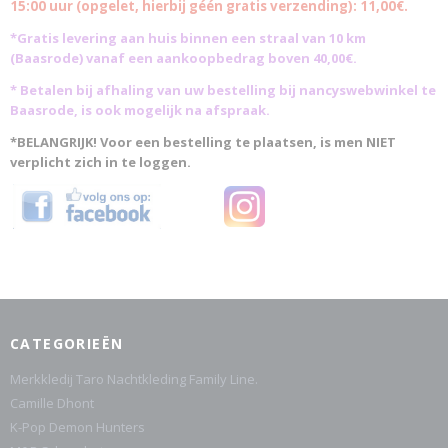
15:00 uur (opgelet, hierbij géén gratis verzending): 11,00€.
*Gratis levering aan huis binnen een straal van 10 km
(Baasrode)
vanaf een aankoopbedrag boven 40,00€.
* Betalen bij afhaling van uw bestelling bij nancyswebwinkel te
Baasrode, is ook mogelijk na afspraak.
*BELANGRIJK! Voor een bestelling te plaatsen, is men NIET
verplicht zich in te loggen.
CATEGORIEËN
Merkkledij Taro Nachtkleding Family Line.
Camille Dhont
K-Pop Demon Hunters