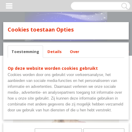
MILY LINE.
Cookies toestaan Opties
Inloggen
Registreren
UW WINKELWAGEN
Geen producten
(0)
Toestemming
Details
Over
Home
>
Merkkledij Taro Nachtkleding Family Line.
>
Taro Nachthemd
Op deze website worden cookies gebruikt
Olympia. Maat: M - L - XL
Cookies worden door ons gebruikt voor verkeersanalyse, het
aanbieden van sociale media-functies en het personaliseren van
informatie en advertenties. Daarnaast verlenen we onze sociale
media-, advertentie- en analysepartners toegang tot informatie over
hoe u onze site gebruikt. Zij kunnen deze informatie gebruiken in
combinatie met andere gegevens die zij mogelijk hebben verzameld
door uw gebruik van hun diensten of die u hen hebt verstrekt.