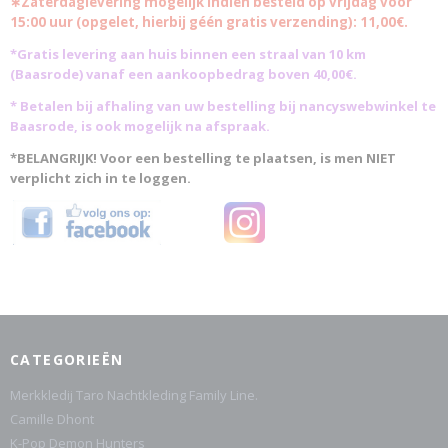
∗Zaterdaglevering mogelijk indien besteld op vrijdag voor
15:00 uur (opgelet, hierbij géén gratis verzending): 11,00€.
*Gratis levering aan huis binnen een straal van 10 km
(Baasrode)
vanaf een aankoopbedrag boven 40,00€.
* Betalen bij afhaling van uw bestelling bij nancyswebwinkel te
Baasrode, is ook mogelijk na afspraak.
*BELANGRIJK! Voor een bestelling te plaatsen, is men NIET
verplicht zich in te loggen.
CATEGORIEËN
Merkkledij Taro Nachtkleding Family Line.
Camille Dhont
K-Pop Demon Hunters