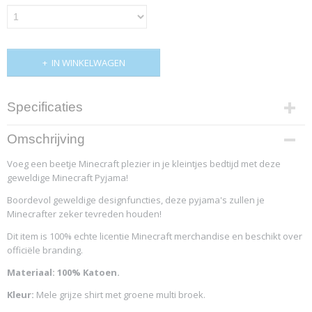
IN WINKELWAGEN
Specificaties
Productcode
Omschrijving
4659-11928
Voeg een beetje Minecraft plezier in je kleintjes bedtijd met deze
geweldige Minecraft Pyjama!
Boordevol geweldige designfuncties, deze pyjama's zullen je
Minecrafter zeker tevreden houden!
Dit item is 100% echte licentie Minecraft merchandise en beschikt over
officiële branding.
Materiaal: 100% Katoen.
Kleur:
Mele grijze shirt met groene multi broek.