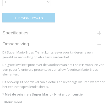
IN WINKELWAGEN
Specificaties
Productcode
Omschrijving
4666-11959
Dit Super Mario Bross T-shirt Longsleeve voor kinderen is een
geweldige aanvulling op elke fans garderobe!
De grote kwaliteit print over de voorkant van het t-shirt is voorzien van
een gedurfd ontwerp presentatie van al uw favoriete Mario Bross
elementen.
Dit ontwerp zit boordevol coole details en levendige kleuren waardoor
het een echt opvallend t-shirt is.
* Met de originele Super Mario - Nintendo licentie!
- Kleur:
Rood