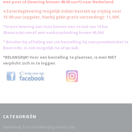
met post.nl (levering binnen 48.00 uur!!) naar Nederland.
∗Zaterdaglevering mogelijk indien besteld op vrijdag voor
15:00 uur (opgelet, hierbij géén gratis verzending): 11,00€.
*Gratis levering aan huis binnen een straal van 10 km
(Baasrode)
vanaf een aankoopbedrag boven 40,00€.
* Betalen bij afhaling van uw bestelling bij nancyswebwinkel te
Baasrode, is ook mogelijk na afspraak.
*BELANGRIJK! Voor een bestelling te plaatsen, is men NIET
verplicht zich in te loggen.
CATEGORIEËN
Merkkledij Taro Nachtkleding Family Line.