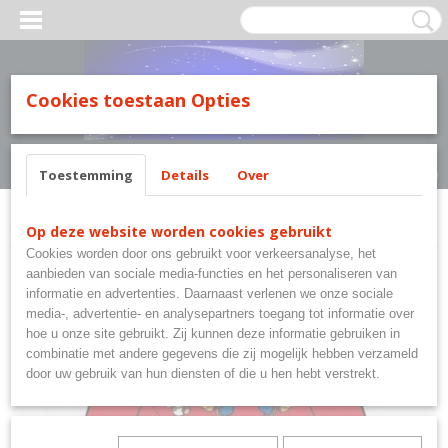
MILY LINE.
Cookies toestaan Opties
Inloggen
Registreren
UW WINKELWAGEN
Geen producten
(0)
Toestemming
Details
Over
Home
>
Super Mario Bross
>
Super Mario Bross T-shirt Longsleeve
Op deze website worden cookies gebruikt
Cookies worden door ons gebruikt voor verkeersanalyse, het
aanbieden van sociale media-functies en het personaliseren van
informatie en advertenties. Daarnaast verlenen we onze sociale
media-, advertentie- en analysepartners toegang tot informatie over
hoe u onze site gebruikt. Zij kunnen deze informatie gebruiken in
combinatie met andere gegevens die zij mogelijk hebben verzameld
door uw gebruik van hun diensten of die u hen hebt verstrekt.