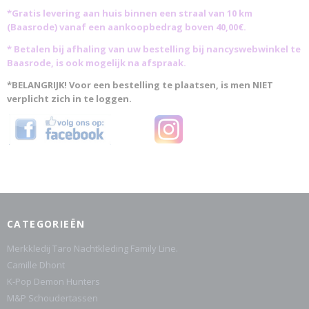
*Gratis levering aan huis binnen een straal van 10 km
(Baasrode)
vanaf een aankoopbedrag boven 40,00€.
* Betalen bij afhaling van uw bestelling bij nancyswebwinkel te
Baasrode, is ook mogelijk na afspraak.
*BELANGRIJK! Voor een bestelling te plaatsen, is men NIET
verplicht zich in te loggen.
CATEGORIEËN
Merkkledij Taro Nachtkleding Family Line.
Camille Dhont
K-Pop Demon Hunters
M&P Schoudertassen